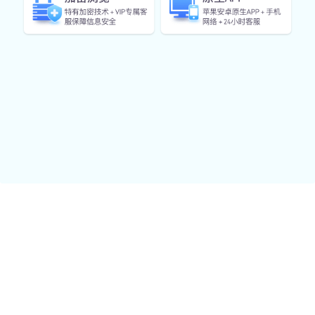
里克才会在这个关键时刻选择坚持不让他离开。
2、冬窗转会市场分析
随着冬季转会窗口即将开启，各大俱乐部都在积极准
备补强阵容。而对于曼联而言，此时拒绝转会报价意
味着他们要抵御外界压力，以保持现有阵容稳定。尽
管外界对马奎尔可能加盟其他豪门俱乐部充满猜测，
但曼联却坚定立场，不愿轻易放人。
在当前足球市场上，中后卫的位置一直比较紧缺，各
大俱乐部都急于寻找合适的人选来增强防线实力。虽
然马奎尔本赛季状态起伏，但他的身价依然不菲，这
使得一些俱乐部可能会提出高额报价。然而，从卡里
克和管理层来看，他们显然更加看重长期利益，而非
短期内的一次经济收益。