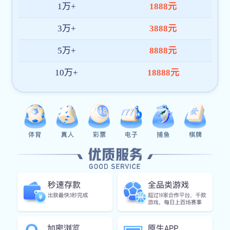
在本次季后赛中，詹姆斯·哈登以其出色的个人能力再
一次令人瞩目。他不仅能够得分，还能为队友创造良
好的投篮机会。在一场关键比赛中，他交出了20分和
10次助攻的华丽数据，这样的数据在季后赛中极为罕
见，进一步证明了他的全能性。
除了得分和助攻之外，哈登在外线投射方面同样表现
不俗。他命中了5记三分球，这使得对手防守时不得
不更加谨慎。哈登凭借精准的投射能力，不仅提升了
自己的进攻效率，也为球队提供了更多战术选择，使
得整体进攻更加流畅。
此外，哈登在比赛中的领导力也愈发凸显。他能够有
效地调动队友，并在关键时刻做出正确决策，让整个