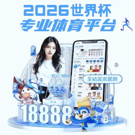
注册入口
bob体育
—— 比赛数据