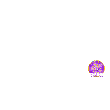
战。
最后，在关键时刻，哈登展现出的冷静与果敢，让整
个团队充满信心。他能够承担起责任，在压力之下仍
然保持良好的发挥，这对于年轻球员来说是一个很好
的榜样。同时，这种气质也鼓舞着全队，推动他们不
断追求胜利。
3、与其他巨星比较
当我们谈论到詹姆斯·哈登本赛季创造的数据时，不可
避免地将其与其他篮球巨星进行比较。例如，与斯蒂
芬·库里和达米安·利拉德相比，他们同样是历史上杰出
的控卫，各自都有着独特而卓越的技艺。然而，在这
项特定的数据统计上，只有这三位球员能够达到如此
之高的标准，这足以说明他们之间竞争之激烈。